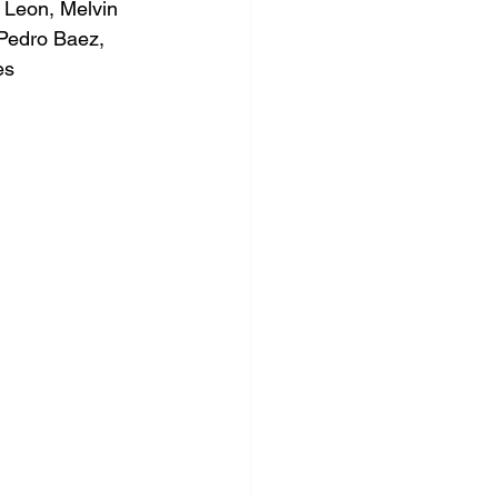
 Leon, Melvin 
Pedro Baez, 
es